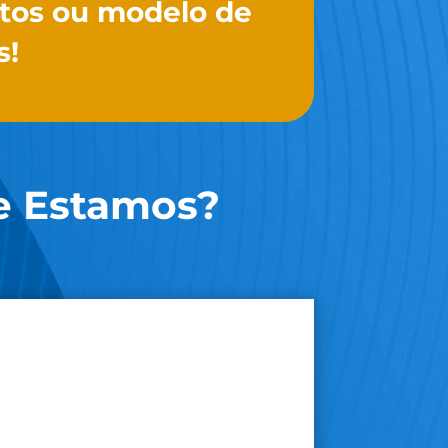
tos ou modelo de
s!
 Estamos?