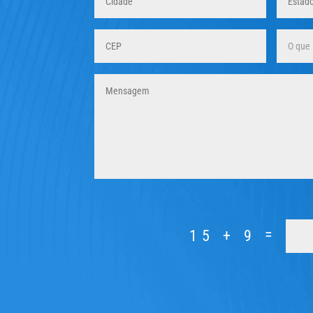
=
15 + 9