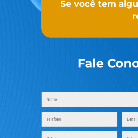
Se você tem alg
r
Fale Con