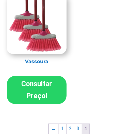
Vassoura
Consultar
Preço!
←
1
2
3
4