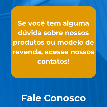
Se você tem alguma
dúvida sobre nossos
produtos ou modelo de
revenda, acesse nossos
contatos!
Fale Conosco